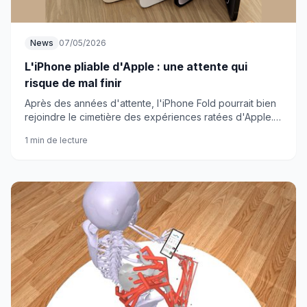
News
07/05/2026
L'iPhone pliable d'Apple : une attente qui
risque de mal finir
Après des années d'attente, l'iPhone Fold pourrait bien
rejoindre le cimetière des expériences ratées d'Apple.
Entre timing hasardeux et positionnement flou, la marque
1 min de lecture
semble partie pour répéter les erreurs du passé.