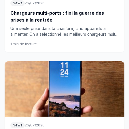
News
26/07/2026
Chargeurs multi-ports : fini la guerre des
prises à la rentrée
Une seule prise dans ta chambre, cinq appareils à
alimenter. On a sélectionné les meilleurs chargeurs multi-
ports pour survivre à la rentrée sans se battre pour le
1 min de lecture
moindre watt.
News
26/07/2026