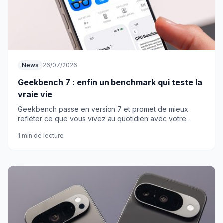
News
26/07/2026
Geekbench 7 : enfin un benchmark qui teste la
vraie vie
Geekbench passe en version 7 et promet de mieux
refléter ce que vous vivez au quotidien avec votre
smartphone. Nouveaux tests CPU et GPU, support
1 min de lecture
CUDA, datasets plus lourds.