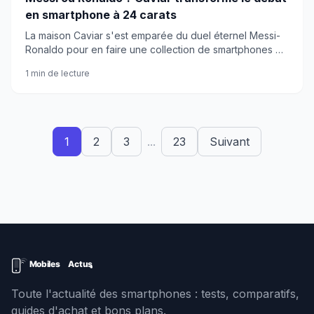
en smartphone à 24 carats
La maison Caviar s'est emparée du duel éternel Messi-
Ronaldo pour en faire une collection de smartphones en
or 24 carats et émail artisanal. Le prix ? Plusieurs
1 min de lecture
dizaines de milliers d'euros.
1
2
3
...
23
Suivant
Toute l'actualité des smartphones : tests, comparatifs,
guides d'achat et bons plans.