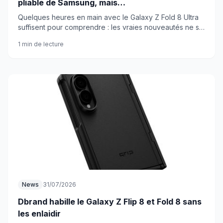
pliable de Samsung, mais…
Quelques heures en main avec le Galaxy Z Fold 8 Ultra
suffisent pour comprendre : les vraies nouveautés ne se
voient pas, elles se sentent. Un appareil qui ne convainc
1 min de lecture
pas au premier regard.
News
31/07/2026
Dbrand habille le Galaxy Z Flip 8 et Fold 8 sans
les enlaidir