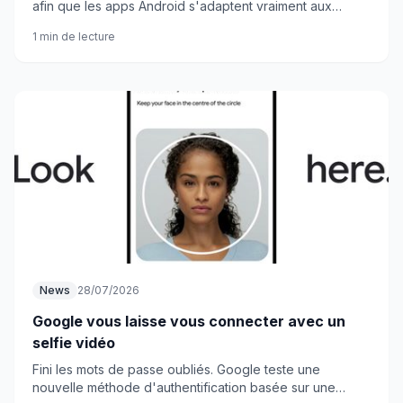
afin que les apps Android s'adaptent vraiment aux
écrans pliables et à Wear OS 7. Une bonne nouvelle
1 min de lecture
pour les utilisateurs.
News
28/07/2026
Google vous laisse vous connecter avec un
selfie vidéo
Fini les mots de passe oubliés. Google teste une
nouvelle méthode d'authentification basée sur une