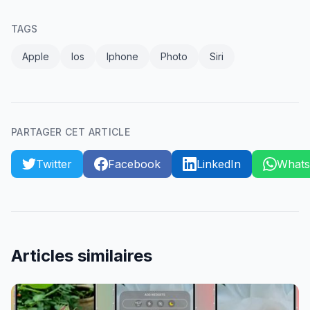
TAGS
Apple
Ios
Iphone
Photo
Siri
PARTAGER CET ARTICLE
Twitter
Facebook
LinkedIn
What
Articles similaires