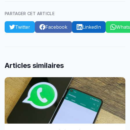
PARTAGER CET ARTICLE
Twitter
Facebook
LinkedIn
What
Articles similaires