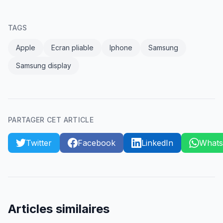
TAGS
Apple
Ecran pliable
Iphone
Samsung
Samsung display
PARTAGER CET ARTICLE
Twitter
Facebook
LinkedIn
What
Articles similaires