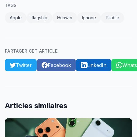
TAGS
Apple
flagship
Huawei
Iphone
Pliable
PARTAGER CET ARTICLE
Twitter
Facebook
LinkedIn
What
Articles similaires