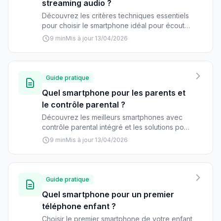
streaming audio ?
Découvrez les critères techniques essentiels
pour choisir le smartphone idéal pour écouter
de la musique et profiter du streaming audio.
9 min
Mis à jour 13/04/2026
DAC, codecs, stockage : notre guide complet.
Guide pratique
Quel smartphone pour les parents et
le contrôle parental ?
Découvrez les meilleurs smartphones avec
contrôle parental intégré et les solutions pour
protéger vos enfants en ligne. Comparatif des
9 min
Mis à jour 13/04/2026
fonctionnalités natives et applications tierces.
Guide pratique
Quel smartphone pour un premier
téléphone enfant ?
Choisir le premier smartphone de votre enfant