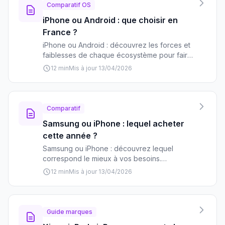
Comparatif OS
iPhone ou Android : que choisir en
France ?
iPhone ou Android : découvrez les forces et
faiblesses de chaque écosystème pour faire
le bon choix selon vos besoins, budget et
12 min
Mis à jour 13/04/2026
habitudes d'utilisation.
Comparatif
Samsung ou iPhone : lequel acheter
cette année ?
Samsung ou iPhone : découvrez lequel
correspond le mieux à vos besoins.
Comparaison complète des écosystèmes,
12 min
Mis à jour 13/04/2026
prix, fonctionnalités et points forts de chaque
marque pour faire le bon choix en 2026.
Guide marques