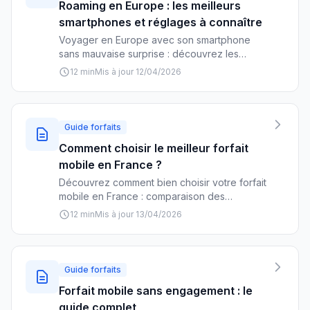
Roaming en Europe : les meilleurs
smartphones et réglages à connaître
Voyager en Europe avec son smartphone
sans mauvaise surprise : découvrez les
forfaits roaming, les réglages essentiels et les
12 min
Mis à jour 12/04/2026
meilleurs appareils pour rester connecté
partout en UE.
Guide forfaits
Comment choisir le meilleur forfait
mobile en France ?
Découvrez comment bien choisir votre forfait
mobile en France : comparaison des
opérateurs, couverture réseau, prix et pièges
12 min
Mis à jour 13/04/2026
à éviter pour faire le bon choix selon vos
besoins.
Guide forfaits
Forfait mobile sans engagement : le
guide complet