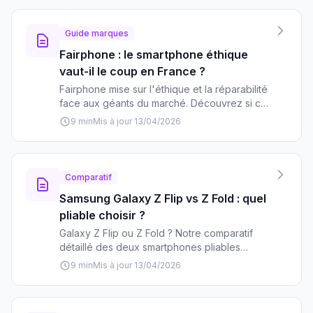
pour qui elle est vraiment faite.
Guide marques
Fairphone : le smartphone éthique
vaut-il le coup en France ?
Fairphone mise sur l'éthique et la réparabilité
face aux géants du marché. Découvrez si ce
smartphone responsable mérite votre
9 min
Mis à jour 13/04/2026
investissement en France.
Comparatif
Samsung Galaxy Z Flip vs Z Fold : quel
pliable choisir ?
Galaxy Z Flip ou Z Fold ? Notre comparatif
détaillé des deux smartphones pliables
Samsung pour vous aider à choisir selon vos
9 min
Mis à jour 13/04/2026
besoins et votre budget.