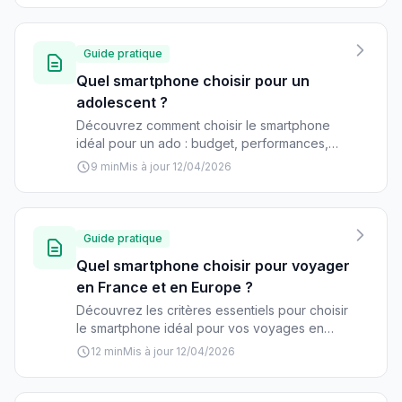
Guide pratique
Quel smartphone choisir pour un
adolescent ?
Découvrez comment choisir le smartphone
idéal pour un ado : budget, performances,
autonomie, photo et sécurité. Guide complet
9 min
Mis à jour 12/04/2026
avec recommandations par gamme de prix.
Guide pratique
Quel smartphone choisir pour voyager
en France et en Europe ?
Découvrez les critères essentiels pour choisir
le smartphone idéal pour vos voyages en
Europe : autonomie, navigation hors-ligne,
12 min
Mis à jour 12/04/2026
photo, compatibilité réseau et conseils
pratiques pour voyager sereinement.