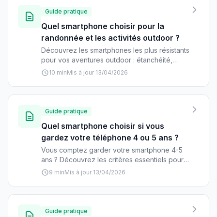
Guide pratique
Quel smartphone choisir pour la
randonnée et les activités outdoor ?
Découvrez les smartphones les plus résistants
pour vos aventures outdoor : étanchéité,
autonomie, GPS précis et résistance aux
10 min
Mis à jour 13/04/2026
chocs. Guide complet avec modèles
recommandés et prix.
Guide pratique
Quel smartphone choisir si vous
gardez votre téléphone 4 ou 5 ans ?
Vous comptez garder votre smartphone 4-5
ans ? Découvrez les critères essentiels pour
un achat durable : processeur, mises à jour,
9 min
Mis à jour 13/04/2026
batterie, stockage. Guide complet pour
investir malin.
Guide pratique