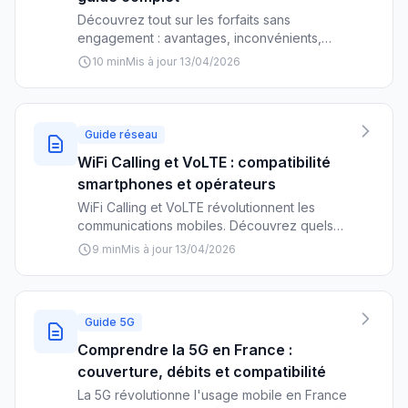
Découvrez tout sur les forfaits sans
engagement : avantages, inconvénients,
meilleurs opérateurs et conseils pour choisir
10 min
Mis à jour 13/04/2026
l'offre parfaite selon vos besoins et votre
budget.
Guide réseau
WiFi Calling et VoLTE : compatibilité
smartphones et opérateurs
WiFi Calling et VoLTE révolutionnent les
communications mobiles. Découvrez quels
smartphones et opérateurs supportent ces
9 min
Mis à jour 13/04/2026
technologies pour améliorer vos appels.
Guide 5G
Comprendre la 5G en France :
couverture, débits et compatibilité
La 5G révolutionne l'usage mobile en France