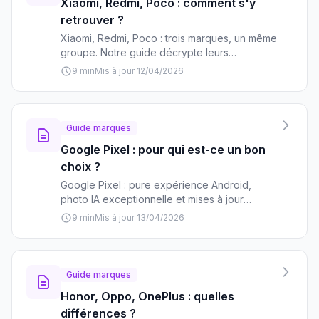
Xiaomi, Redmi, Poco : comment s'y
retrouver ?
Xiaomi, Redmi, Poco : trois marques, un même
groupe. Notre guide décrypte leurs
différences, leurs gammes et vous aide à
9 min
Mis à jour 12/04/2026
choisir le smartphone qui vous correspond
vraiment.
Guide marques
Google Pixel : pour qui est-ce un bon
choix ?
Google Pixel : pure expérience Android,
photo IA exceptionnelle et mises à jour
garanties. Découvrez si cette marque
9 min
Mis à jour 13/04/2026
premium correspond à vos besoins et votre
budget.
Guide marques
Honor, Oppo, OnePlus : quelles
différences ?