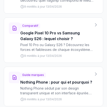
découvrez quel flagship correspond le mieux
à vos besoins. Comparatif complet des deux
9 min
Mis à jour 13/04/2026
géants pour faire le bon choix.
Comparatif
Google Pixel 10 Pro vs Samsung
Galaxy S26 : lequel choisir ?
Pixel 10 Pro ou Galaxy S26 ? Découvrez les
forces et faiblesses de chaque écosystème
pour faire le bon choix selon vos besoins et
9 min
Mis à jour 13/04/2026
priorités d'usage.
Guide marques
Nothing Phone : pour qui et pourquoi ?
Nothing Phone séduit par son design
transparent unique et son interface épurée.
Mais cette marque émergente convient-elle à
9 min
Mis à jour 13/04/2026
tous ? Découvrez ses forces, faiblesses et