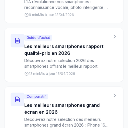
L'IA révolutionne nos smartphones :
reconnaissance vocale, photo intelligente,
assistant personnel... Découvrez les meilleurs
9 min
Mis à jour 13/04/2026
modèles 2024 intégrant l'intelligence
artificielle pour transformer votre expérience
mobile.
Guide d'achat
Les meilleurs smartphones rapport
qualité-prix en 2026
Découvrez notre sélection 2026 des
smartphones offrant le meilleur rapport
qualité-prix, avec des recommandations
12 min
Mis à jour 13/04/2026
concrètes selon votre budget et vos besoins.
Comparatif
Les meilleurs smartphones grand
écran en 2026
Découvrez notre sélection des meilleurs
smartphones grand écran 2026 : iPhone 16