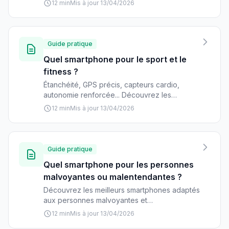
12 min
Mis à jour 13/04/2026
choisir le mobile qui transformera vos clichés.
Guide pratique
Quel smartphone pour le sport et le
fitness ?
Étanchéité, GPS précis, capteurs cardio,
autonomie renforcée... Découvrez les
smartphones parfaits pour accompagner vos
12 min
Mis à jour 13/04/2026
séances de sport et suivre vos performances
au quotidien.
Guide pratique
Quel smartphone pour les personnes
malvoyantes ou malentendantes ?
Découvrez les meilleurs smartphones adaptés
aux personnes malvoyantes et
malentendantes : fonctionnalités
12 min
Mis à jour 13/04/2026
d'accessibilité, modèles recommandés et prix