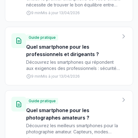
nécessite de trouver le bon équilibre entre
sécurité, fonctionnalités adaptées et budget.
9 min
Mis à jour 13/04/2026
Découvrez nos conseils d'experts et
sélections par âge.
Guide pratique
Quel smartphone pour les
professionnels et dirigeants ?
Découvrez les smartphones qui répondent
aux exigences des professionnels : sécurité,
productivité, autonomie et image de marque.
9 min
Mis à jour 13/04/2026
Guide complet avec modèles et prix.
Guide pratique
Quel smartphone pour les
photographes amateurs ?
Découvrez les meilleurs smartphones pour la
photographie amateur. Capteurs, modes
photo, stabilisation : notre guide complet pour