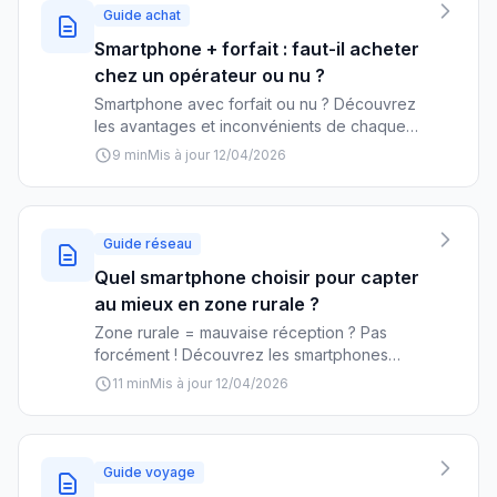
Guide achat
Smartphone + forfait : faut-il acheter
chez un opérateur ou nu ?
Smartphone avec forfait ou nu ? Découvrez
les avantages et inconvénients de chaque
option : prix, engagement, liberté de choix.
9 min
Mis à jour 12/04/2026
Notre guide complet pour faire le bon choix
selon votre profil.
Guide réseau
Quel smartphone choisir pour capter
au mieux en zone rurale ?
Zone rurale = mauvaise réception ? Pas
forcément ! Découvrez les smartphones
optimisés pour capter au mieux en campagne
11 min
Mis à jour 12/04/2026
et les opérateurs les plus performants.
Guide voyage