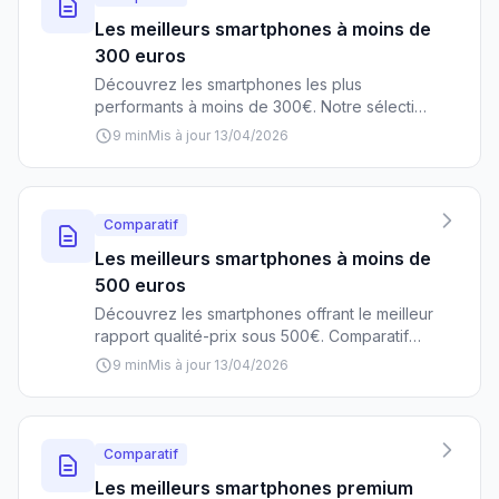
Les meilleurs smartphones à moins de
300 euros
Découvrez les smartphones les plus
performants à moins de 300€. Notre sélection
2026 des meilleurs modèles avec leurs
9 min
Mis à jour 13/04/2026
avantages, inconvénients et conseils d'achat
pour faire le bon choix sans se ruiner.
Comparatif
Les meilleurs smartphones à moins de
500 euros
Découvrez les smartphones offrant le meilleur
rapport qualité-prix sous 500€. Comparatif
détaillé des modèles incontournables de
9 min
Mis à jour 13/04/2026
Samsung, Xiaomi, Google et autres marques
en 2026.
Comparatif
Les meilleurs smartphones premium