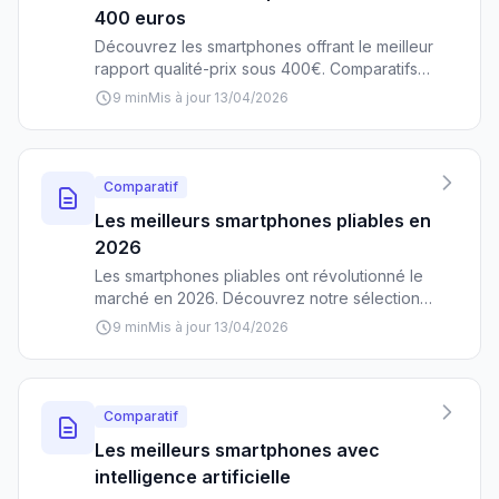
400 euros
Découvrez les smartphones offrant le meilleur
rapport qualité-prix sous 400€. Comparatifs
détaillés, performances, photo, autonomie :
9 min
Mis à jour 13/04/2026
tout pour faire le bon choix sans se ruiner.
Comparatif
Les meilleurs smartphones pliables en
2026
Les smartphones pliables ont révolutionné le
marché en 2026. Découvrez notre sélection
des meilleurs modèles, du Galaxy Z Fold 6 au
9 min
Mis à jour 13/04/2026
Pixel Fold 2, avec tous nos conseils pour bien
choisir selon votre budget et vos besoins.
Comparatif
Les meilleurs smartphones avec
intelligence artificielle