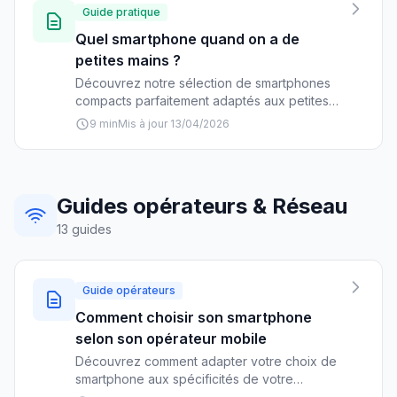
Guide pratique
Quel smartphone quand on a de
petites mains ?
Découvrez notre sélection de smartphones
compacts parfaitement adaptés aux petites
mains, avec nos conseils pour choisir le
9 min
Mis à jour 13/04/2026
modèle idéal selon vos besoins et votre
budget.
Guides opérateurs & Réseau
13 guides
Guide opérateurs
Comment choisir son smartphone
selon son opérateur mobile
Découvrez comment adapter votre choix de
smartphone aux spécificités de votre
opérateur : compatibilité 5G, bandes de