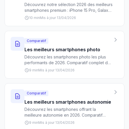
Découvrez notre sélection 2026 des meilleurs
smartphones premium : iPhone 15 Pro, Galaxy
S24 Ultra, Pixel 8 Pro... Comparatif complet
10 min
Mis à jour 13/04/2026
avec prix, performances et conseils d'achat
pour choisir le flagship parfait.
Comparatif
Les meilleurs smartphones photo
Découvrez les smartphones photo les plus
performants de 2026. Comparatif complet des
meilleurs modèles selon votre budget, du
9 min
Mis à jour 13/04/2026
Galaxy S24 Ultra à l'iPhone 15 Pro Max en
passant par les champions du rapport
qualité/prix.
Comparatif
Les meilleurs smartphones autonomie
Découvrez les smartphones offrant la
meilleure autonomie en 2026. Comparatif
détaillé des modèles les plus endurants, avec
9 min
Mis à jour 13/04/2026
capacités de batterie, prix et conseils d'achat