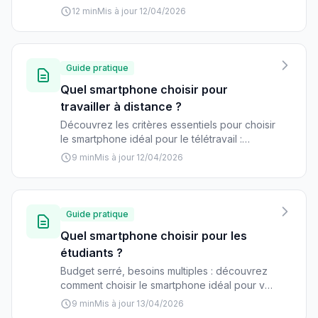
les critères essentiels et les meilleurs modèles
12 min
Mis à jour 12/04/2026
pour filmer, éditer et publier vos vidéos avec
une qualité professionnelle.
Guide pratique
Quel smartphone choisir pour
travailler à distance ?
Découvrez les critères essentiels pour choisir
le smartphone idéal pour le télétravail :
autonomie, écran, performances,
9 min
Mis à jour 12/04/2026
connectivité. Guide complet avec
recommandations par budget.
Guide pratique
Quel smartphone choisir pour les
étudiants ?
Budget serré, besoins multiples : découvrez
comment choisir le smartphone idéal pour vos
études. Performance, autonomie, photo, prix...
9 min
Mis à jour 13/04/2026
Tous nos conseils pour ne pas se tromper.