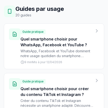
Guides par usage
20 guides
Guide pratique
Quel smartphone choisir pour
WhatsApp, Facebook et YouTube ?
WhatsApp, Facebook et YouTube dominent
notre usage quotidien du smartphone.
Découvrez les critères essentiels et les
9 min
Mis à jour 12/04/2026
meilleurs modèles pour une expérience
optimale de ces applications incontournables.
Guide pratique
Quel smartphone choisir pour créer
du contenu TikTok et Instagram ?
Créer du contenu TikTok et Instagram
nécessite un smartphone adapté. Découvrez