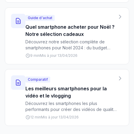
usage.
Guide d'achat
Quel smartphone acheter pour Noël ?
Notre sélection cadeaux
Découvrez notre sélection complète de
smartphones pour Noël 2024 : du budget
serré au haut de gamme, trouvez le
9 min
Mis à jour 13/04/2026
téléphone idéal selon vos besoins et votre
budget.
Comparatif
Les meilleurs smartphones pour la
vidéo et le vlogging
Découvrez les smartphones les plus
performants pour créer des vidéos de qualité
professionnelle. Comparatif détaillé avec prix
12 min
Mis à jour 13/04/2026
et recommandations par budget.