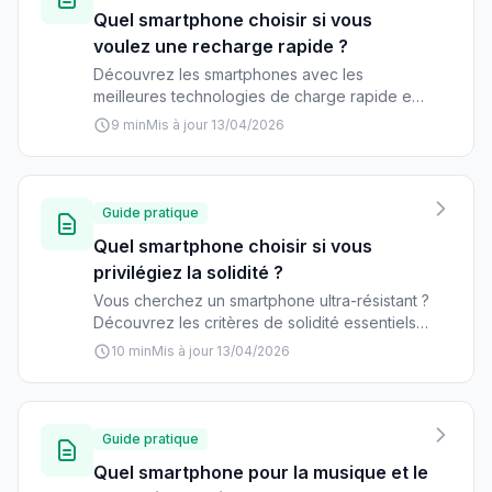
Quel smartphone choisir si vous
voulez une recharge rapide ?
Découvrez les smartphones avec les
meilleures technologies de charge rapide en
2026. Comparatifs des puissances,
9 min
Mis à jour 13/04/2026
compatibilités et modèles recommandés pour
ne plus jamais tomber en panne.
Guide pratique
Quel smartphone choisir si vous
privilégiez la solidité ?
Vous cherchez un smartphone ultra-résistant ?
Découvrez les critères de solidité essentiels
et notre sélection des modèles les plus
10 min
Mis à jour 13/04/2026
robustes du marché, du budget aux haut de
gamme.
Guide pratique
Quel smartphone pour la musique et le