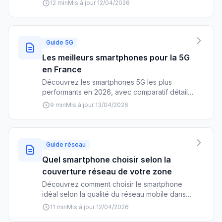
12 min
Mis à jour 12/04/2026
fréquences, offres exclusives et optimisation
réseau.
Guide 5G
Les meilleurs smartphones pour la 5G
en France
Découvrez les smartphones 5G les plus
performants en 2026, avec comparatif détaillé
des forfaits, couverture réseau et conseils
9 min
Mis à jour 13/04/2026
pour choisir l'offre idéale selon vos besoins.
Guide réseau
Quel smartphone choisir selon la
couverture réseau de votre zone
Découvrez comment choisir le smartphone
idéal selon la qualité du réseau mobile dans
votre zone. Comparatif des performances par
11 min
Mis à jour 12/04/2026
opérateur, fréquences compatibles et