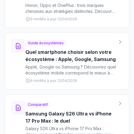
Honor, Oppo et OnePlus : trois marques
chinoises aux stratégies distinctes. Découvrez
leurs différences, forces et faiblesses pour
9 min
Mis à jour 12/04/2026
faire le bon choix selon vos besoins et votre
budget.
Guide écosystèmes
Quel smartphone choisir selon votre
écosystème : Apple, Google, Samsung
Apple, Google ou Samsung ? Découvrez quel
écosystème mobile correspond le mieux à
vos besoins, vos appareils et votre façon
9 min
Mis à jour 12/04/2026
d'utiliser la technologie au quotidien.
Comparatif
Samsung Galaxy S26 Ultra vs iPhone
17 Pro Max : le duel
Galaxy S26 Ultra vs iPhone 17 Pro Max :