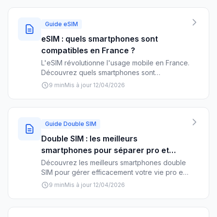
conseils pratiques pour optimiser votre
couverture.
Guide eSIM
eSIM : quels smartphones sont
compatibles en France ?
L'eSIM révolutionne l'usage mobile en France.
Découvrez quels smartphones sont
compatibles et comment activer cette
9 min
Mis à jour 12/04/2026
technologie chez Orange, SFR, Bouygues et
Free.
Guide Double SIM
Double SIM : les meilleurs
smartphones pour séparer pro et
perso
Découvrez les meilleurs smartphones double
SIM pour gérer efficacement votre vie pro et
perso avec un seul appareil. Guide complet
9 min
Mis à jour 12/04/2026
avec modèles recommandés et conseils
pratiques.