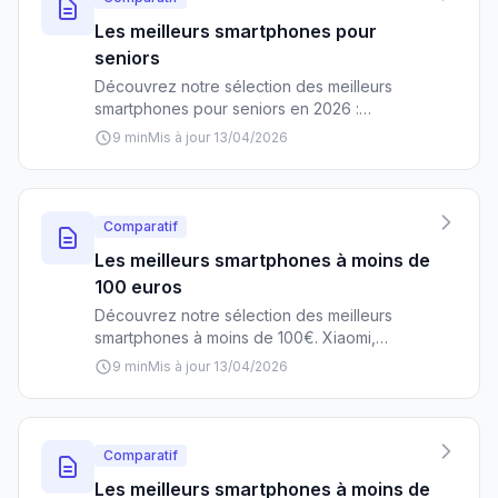
Les meilleurs smartphones pour
seniors
Découvrez notre sélection des meilleurs
smartphones pour seniors en 2026 :
interfaces simplifiées, écrans lisibles, boutons
9 min
Mis à jour 13/04/2026
physiques et prix abordables pour faciliter
l'usage au quotidien.
Comparatif
Les meilleurs smartphones à moins de
100 euros
Découvrez notre sélection des meilleurs
smartphones à moins de 100€. Xiaomi,
Samsung, Realme : comparatif complet des
9 min
Mis à jour 13/04/2026
modèles offrant le meilleur rapport qualité/prix
en 2024.
Comparatif
Les meilleurs smartphones à moins de