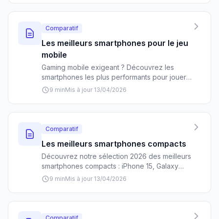
pour tous les budgets.
Comparatif
Les meilleurs smartphones pour le jeu
mobile
Gaming mobile exigeant ? Découvrez les
smartphones les plus performants pour jouer,
de l'iPhone 15 Pro au ROG Phone 8, avec nos
9 min
Mis à jour 13/04/2026
tests et comparatifs détaillés par budget.
Comparatif
Les meilleurs smartphones compacts
Découvrez notre sélection 2026 des meilleurs
smartphones compacts : iPhone 15, Galaxy
S24, Pixel 8... Comparatif détaillé, prix et
9 min
Mis à jour 13/04/2026
conseils pour choisir le modèle parfait selon
votre budget.
Comparatif