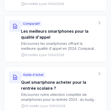
Plus, Galaxy S26 Ultra, Pixel 9 Pro XL et plus.
9 min
Mis à jour 13/04/2026
Comparatifs, prix et conseils d'achat pour
choisir l'écran parfait selon votre budget.
Comparatif
Les meilleurs smartphones pour la
qualité d'appel
Découvrez les smartphones offrant la
meilleure qualité d'appel en 2024. Comparatif
détaillé des modèles phares avec leurs
9 min
Mis à jour 13/04/2026
technologies audio, prix et performances
vocales.
Guide d'achat
Quel smartphone acheter pour la
rentrée scolaire ?
Découvrez notre sélection complète de
smartphones pour la rentrée 2024 : du budget
étudiant aux modèles premium, avec nos
10 min
Mis à jour 13/04/2026
recommandations par tranche de prix et