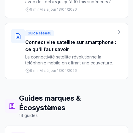
avec des débits jusqu'à 10 fois supérieurs à la
4G. Découvrez la couverture par opérateur,
9 min
Mis à jour 13/04/2026
les forfaits disponibles et les smartphones
compatibles pour faire le bon choix.
Guide réseau
Connectivité satellite sur smartphone :
ce qu'il faut savoir
La connectivité satellite révolutionne la
téléphonie mobile en offrant une couverture
réseau même dans les zones les plus isolées.
9 min
Mis à jour 13/04/2026
Découvrez les offres, prix et limitations de
cette technologie émergente.
Guides marques &
Écosystèmes
14 guides