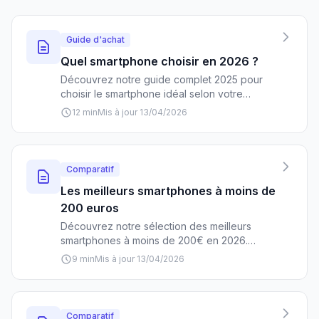
Guide d'achat
Quel smartphone choisir en 2026 ?
Découvrez notre guide complet 2025 pour
choisir le smartphone idéal selon votre
budget et vos besoins. Comparatifs,
12 min
Mis à jour 13/04/2026
recommandations et conseils d'experts pour
faire le bon choix parmi plus de 50 modèles
analysés.
Comparatif
Les meilleurs smartphones à moins de
200 euros
Découvrez notre sélection des meilleurs
smartphones à moins de 200€ en 2026.
Comparatif détaillé des modèles offrant le
9 min
Mis à jour 13/04/2026
meilleur rapport qualité-prix pour tous les
usages.
Comparatif