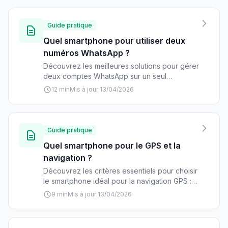
pour choisir le mobile parfait selon vos
besoins spécifiques.
Guide pratique
Quel smartphone pour utiliser deux
numéros WhatsApp ?
Découvrez les meilleures solutions pour gérer
deux comptes WhatsApp sur un seul
smartphone : dual SIM, applications dédiées,
12 min
Mis à jour 13/04/2026
et modèles recommandés avec leurs
avantages et inconvénients.
Guide pratique
Quel smartphone pour le GPS et la
navigation ?
Découvrez les critères essentiels pour choisir
le smartphone idéal pour la navigation GPS :
écran, autonomie, précision, stockage cartes
9 min
Mis à jour 13/04/2026
hors ligne et résistance.