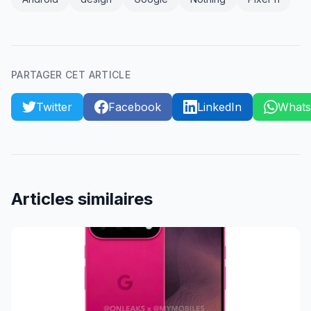
PARTAGER CET ARTICLE
Twitter
Facebook
LinkedIn
What
Articles similaires