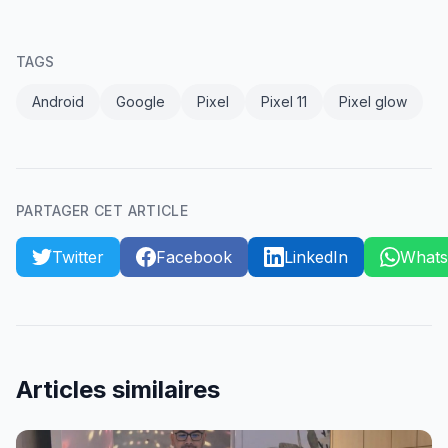
TAGS
Android
Google
Pixel
Pixel 11
Pixel glow
PARTAGER CET ARTICLE
Twitter
Facebook
LinkedIn
What
Articles similaires