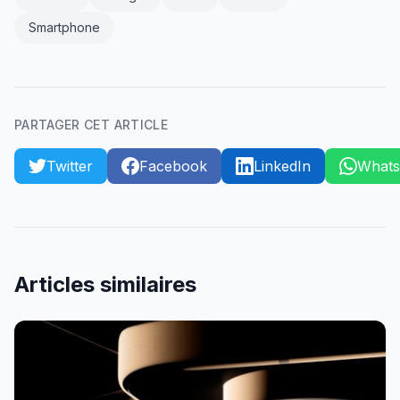
Smartphone
PARTAGER CET ARTICLE
Twitter
Facebook
LinkedIn
What
Articles similaires