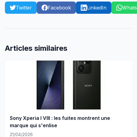
Twitter
Facebook
LinkedIn
What
Articles similaires
Sony Xperia I VIII : les fuites montrent une
marque qui s'enlise
21/04/2026