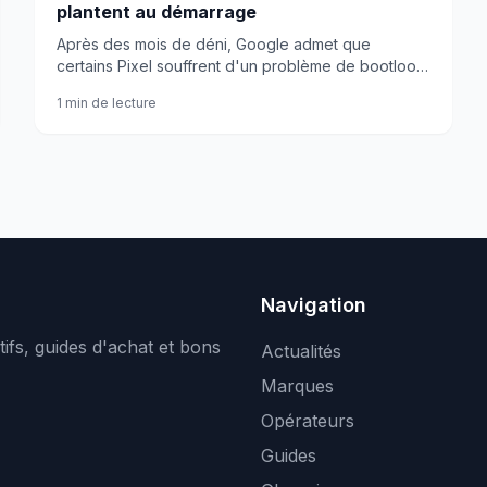
plantent au démarrage
Après des mois de déni, Google admet que
certains Pixel souffrent d'un problème de bootloop.
Un correctif pourrait arriver dès mai.
1 min de lecture
Navigation
ifs, guides d'achat et bons
Actualités
Marques
Opérateurs
Guides