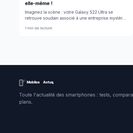
elle-même !
Imaginez la scène : votre Galaxy S22 Ultra se
retrouve soudain associé à une entreprise mystère.
C'est le système de sécurité de Samsung qui
1 min de lecture
déconne.
Toute l'actualité des smartphones : tests, comparat
plans.