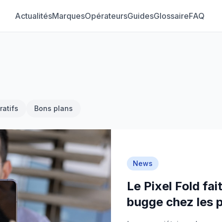
Actualités
Marques
Opérateurs
Guides
Glossaire
FAQ
atifs
Bons plans
News
Le Pixel Fold fai
bugge chez les p