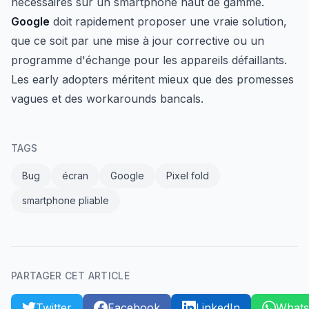
nécessaires sur un smartphone haut de gamme.
Google
doit rapidement proposer une vraie solution,
que ce soit par une mise à jour corrective ou un
programme d'échange pour les appareils défaillants.
Les early adopters méritent mieux que des promesses
vagues et des workarounds bancals.
TAGS
Bug
écran
Google
Pixel fold
smartphone pliable
PARTAGER CET ARTICLE
Twitter
Facebook
LinkedIn
What