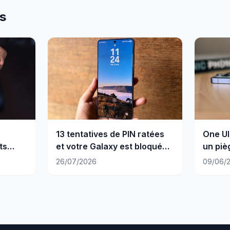
es
13 tentatives de PIN ratées
One UI
ts
et votre Galaxy est bloqué
un piè
définitivement
de tél
26/07/2026
09/06/