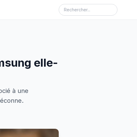
msung elle-
ocié à une
déconne.