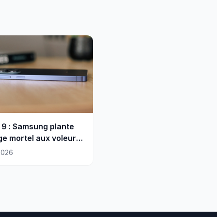
 9 : Samsung plante
ge mortel aux voleurs
éphones
2026