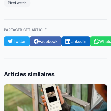
Pixel watch
PARTAGER CET ARTICLE
Twitter
Facebook
LinkedIn
What
Articles similaires