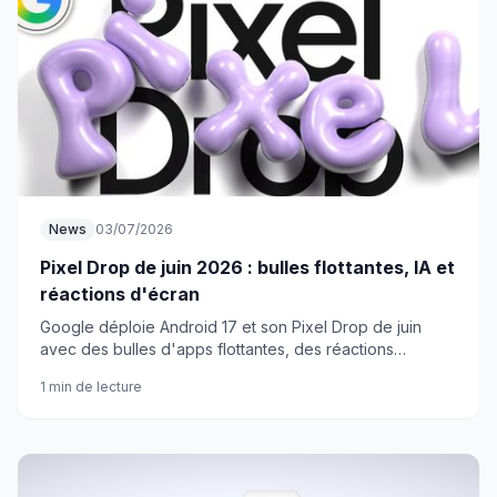
News
03/07/2026
Pixel Drop de juin 2026 : bulles flottantes, IA et
réactions d'écran
Google déploie Android 17 et son Pixel Drop de juin
avec des bulles d'apps flottantes, des réactions
visuelles à l'écran et une flopée d'outils IA. Voilà ce qui
1 min de lecture
change concrètement.