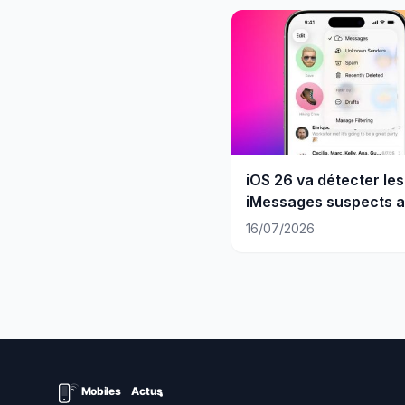
iOS 26 va détecter les
iMessages suspects a
qu'il soit trop tard
16/07/2026