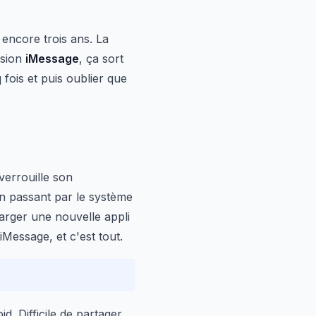
 encore trois ans. La
nsion
iMessage
, ça sort
q fois et puis oublier que
verrouille son
En passant par le système
harger une nouvelle appli
iMessage, et c'est tout.
d. Difficile de partager