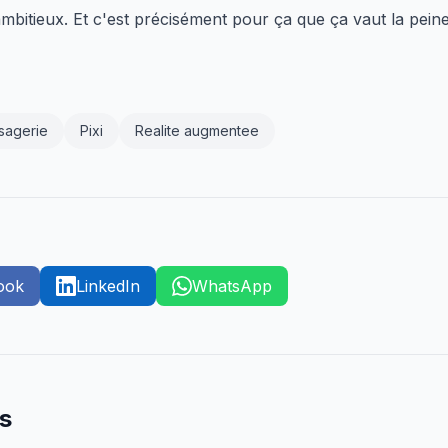
mbitieux. Et c'est précisément pour ça que ça vaut la peine 
sagerie
Pixi
Realite augmentee
ook
LinkedIn
WhatsApp
es