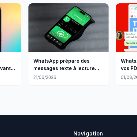
WhatsApp prépare des
WhatsA
vant
messages texte à lecture
vos PD
unique
téléch
21/06/2026
01/08/2
Navigation