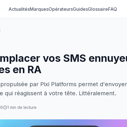
Actualités
Marques
Opérateurs
Guides
Glossaire
FAQ
e
remplacer vos SMS ennuye
es en RA
 propulsée par Pixi Platforms permet d'envoye
 qui réagissent à votre tête. Littéralement.
26
1 min de lecture