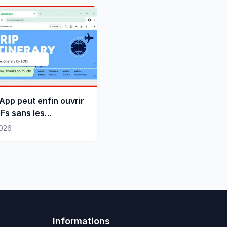
pp peut enfin ouvrir
Fs sans les
arger
026
Informations