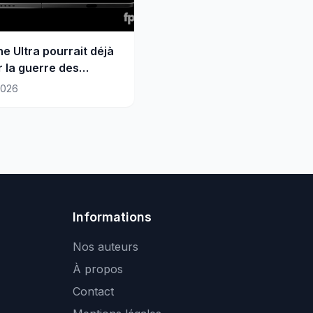
ne Ultra pourrait déjà
 la guerre des
es
2026
Informations
Nos auteurs
À propos
Contact