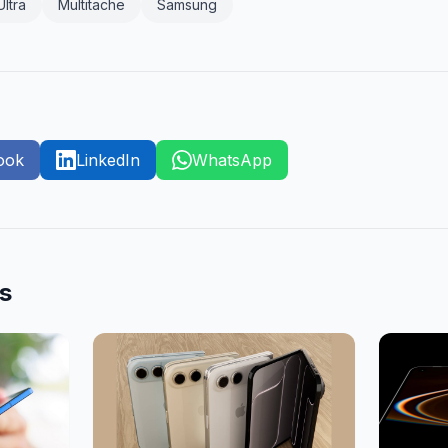
ltra
Multitache
Samsung
ook
LinkedIn
WhatsApp
es