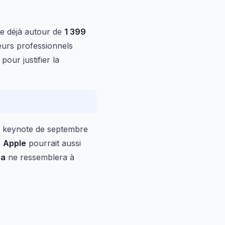
e déjà autour de
1 399
eurs professionnels
our justifier la
la keynote de septembre
,
Apple
pourrait aussi
ra
ne ressemblera à