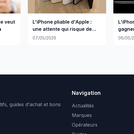
de veut
L'iPhone pliable d'Apple :
L'iPho
a
une attente qui risque de
gagner
mal finir
pliabl
07/05/2026
06/05/
Navigation
ifs, guides d'achat et bons
Actualités
Marques
Opérateurs