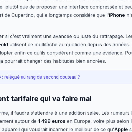
le, plutôt que de proposer une interface compressée et peu 
rt de Cupertino, qui a longtemps considéré que l'
iPhone
n'a
r si c'est vraiment une avancée ou juste du rattrapage. Les
Fold
utilisent ce multitâche au quotidien depuis des années
opter enfin ce qu'ils considèrent comme une évidence. Pour
ça pourrait changer des habitudes bien ancrées.
o : relégué au rang de second couteau ?
t tarifaire qui va faire mal
me, il faudra s'attendre à une addition salée. Les rumeurs 
cement autour de
1 499 euros
en Europe, voire plus selon l
 appareil qui voudrait incarner le meilleur de ce qu'
Apple
s