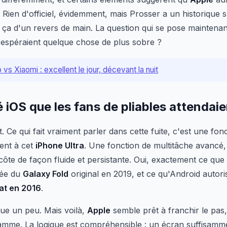
 Rien d'officiel, évidemment, mais Prosser a un historique 
 ça d'un revers de main. La question qui se pose maintenant
ui espéraient quelque chose de plus sobre ?
 vs Xiaomi : excellent le jour, décevant la nuit
é iOS que les fans de pliables attendai
. Ce qui fait vraiment parler dans cette fuite, c'est une fon
ent à cet
iPhone Ultra
. Une fonction de multitâche avancé,
côte de façon fluide et persistante. Oui, exactement ce que
ivée du
Galaxy Fold
original en 2019, et ce qu'Android autori
at en 2016
.
que un peu. Mais voilà,
Apple
semble prêt à franchir le pas
amme. La logique est compréhensible : un écran suffisamm