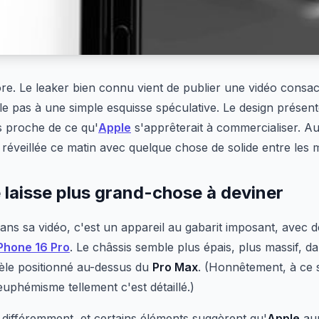
e. Le leaker bien connu vient de publier une vidéo consacr
le pas à une simple esquisse spéculative. Le design présent
ès proche de ce qu'
Apple
s'apprêterait à commercialiser. Au
éveillée ce matin avec quelque chose de solide entre les m
 laisse plus grand-chose à deviner
s sa vidéo, c'est un appareil au gabarit imposant, avec de
Phone 16 Pro
. Le châssis semble plus épais, plus massif, da
èle positionné au-dessus du
Pro Max
. (Honnêtement, à ce 
euphémisme tellement c'est détaillé.)
s différemment, et certains éléments suggèrent qu'
Apple
aur