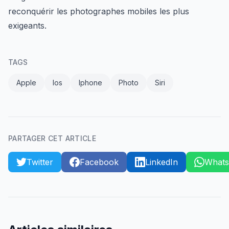
reconquérir les photographes mobiles les plus
exigeants.
TAGS
Apple
Ios
Iphone
Photo
Siri
PARTAGER CET ARTICLE
Twitter
Facebook
LinkedIn
What