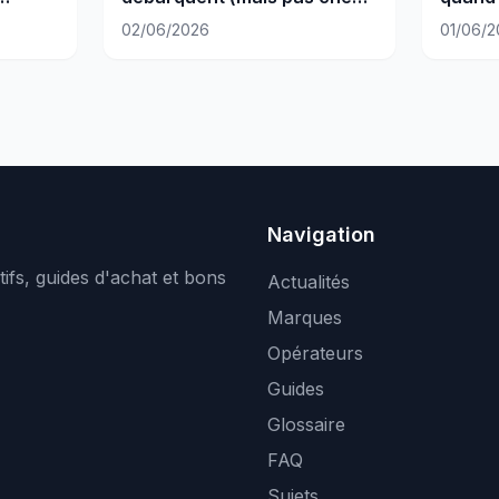
ne ?
nous)
photo 
02/06/2026
01/06/2
Navigation
ifs, guides d'achat et bons
Actualités
Marques
Opérateurs
Guides
Glossaire
FAQ
Sujets