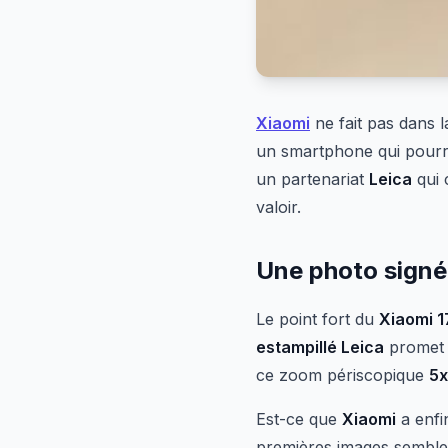
Xiaomi
ne fait pas dans
un smartphone qui pourra
un partenariat
Leica
qui 
valoir.
Une photo signé
Le point fort du
Xiaomi 1
estampillé Leica
promet 
ce zoom périscopique
5x
Est-ce que
Xiaomi
a enfi
premières images semblen