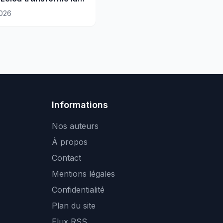
mobile
026
Informations
Nos auteurs
À propos
Contact
Mentions légales
Confidentialité
Plan du site
Flux RSS