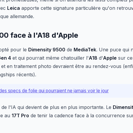
avec
Leica
apporte cette signature particulière qu'on retrou
que allemande.
0 face à l'A18 d'Apple
opté pour le
Dimensity 9500
de
MediaTek
. Une puce qui n
Gen 4
et qui pourrait même chatouiller l'
A18
d'
Apple
sur ce
t en traitement photo devraient être au rendez-vous (enfi
agships récents).
des specs de folie qui pourraient ne jamais voir le jour
on de l'IA qui devient de plus en plus importante. Le
Dimensi
tre au
17T Pro
de tenir la cadence face à la concurrence sur