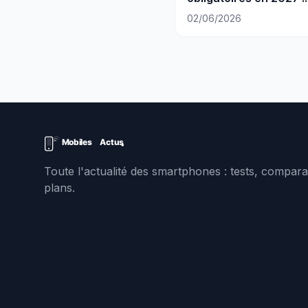
pourquoi pas sur iPho
02/06/2026
Toute l'actualité des smartphones : tests, comparat
plans.