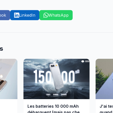
ook
LinkedIn
WhatsApp
es
Les batteries 10 000 mAh
J'ai te
débarquent (mais pas chez
quand 