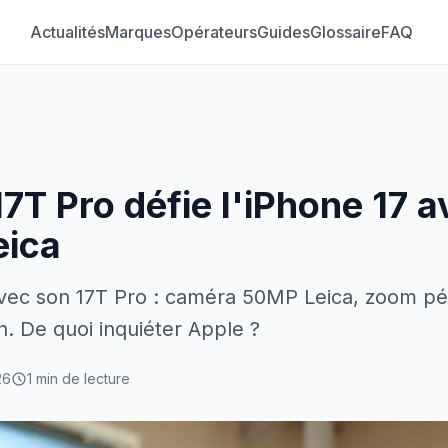
Actualités
Marques
Opérateurs
Guides
Glossaire
FAQ
7T Pro défie l'iPhone 17 
eica
avec son 17T Pro : caméra 50MP Leica, zoom pé
. De quoi inquiéter Apple ?
26
1 min de lecture