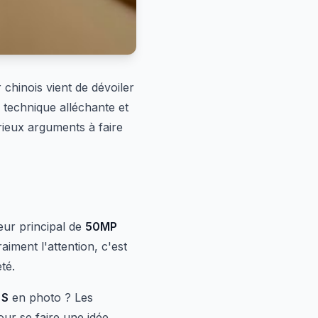
 chinois vient de dévoiler
 technique alléchante et
rieux arguments à faire
eur principal de
50MP
raiment l'attention, c'est
té.
 S
en photo ? Les
ur se faire une idée