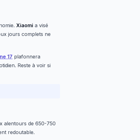
onomie.
Xiaomi
a visé
deux jours complets ne
ne 17
plafonnera
idien. Reste à voir si
x alentours de 650-750
ent redoutable.