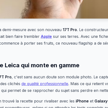
 la demi-mesure avec son nouveau
17T Pro
. Le constructeur
it bien faire trembler
Apple
sur ses terres. Avec une fiche
commence à porter ses fruits, ce nouveau flagship a de sé
e Leica qui monte en gamme
7T Pro
, c'est sans aucun doute son module photo. Le capt
des clichés
de qualité professionnelle
. Mais ce qui retient v
qui permet de se rapprocher du sujet sans perdre en nette
n trouvé la recette pour rivaliser avec les
iPhone
et
Galaxy
t prometteuses, même si on attendra les tests complets po