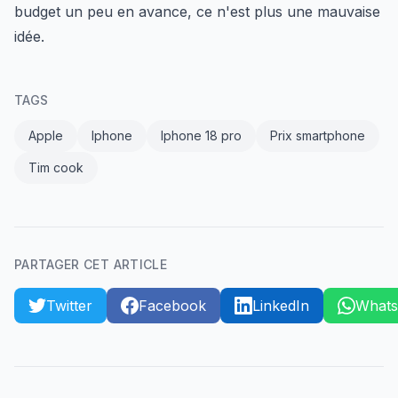
budget un peu en avance, ce n'est plus une mauvaise
idée.
TAGS
Apple
Iphone
Iphone 18 pro
Prix smartphone
Tim cook
PARTAGER CET ARTICLE
Twitter
Facebook
LinkedIn
What