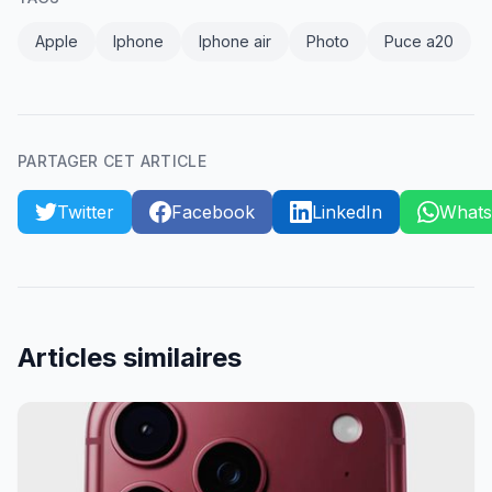
Apple
Iphone
Iphone air
Photo
Puce a20
PARTAGER CET ARTICLE
Twitter
Facebook
LinkedIn
What
Articles similaires