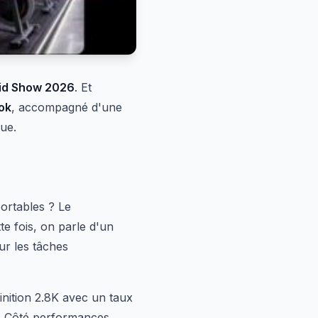
id Show 2026
. Et
ok
, accompagné d'une
ue.
ortables ? Le
te fois, on parle d'un
ur les tâches
inition 2.8K avec un taux
. Côté performances,