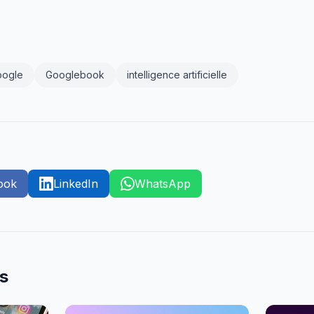
oogle
Googlebook
intelligence artificielle
ook
LinkedIn
WhatsApp
es