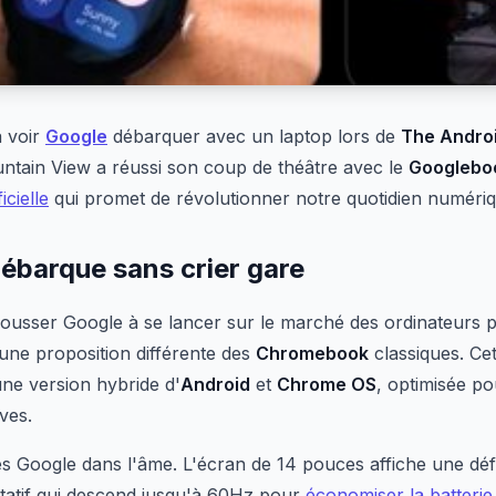
à voir
Google
débarquer avec un laptop lors de
The Andro
untain View a réussi son coup de théâtre avec le
Googlebo
icielle
qui promet de révolutionner notre quotidien numériq
ébarque sans crier gare
pousser Google à se lancer sur le marché des ordinateurs p
une proposition différente des
Chromebook
classiques. Cet
 une version hybride d'
Android
et
Chrome OS
, optimisée po
ves.
ès Google dans l'âme. L'écran de 14 pouces affiche une déf
tatif qui descend jusqu'à 60Hz pour
économiser la batterie