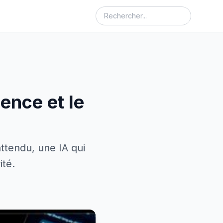
ence et le
ttendu, une IA qui
ité.