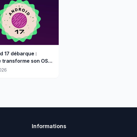
d 17 débarque :
 transforme son OS
tème d'intelligence
026
Informations