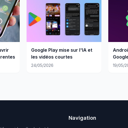
vrir
Google Play mise sur l'IA et
Androi
rrentes
les vidéos courtes
Google
en sys
24/05/2026
19/05/2
Navigation