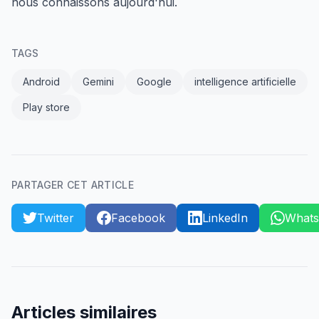
nous connaissons aujourd'hui.
TAGS
Android
Gemini
Google
intelligence artificielle
Play store
PARTAGER CET ARTICLE
Twitter
Facebook
LinkedIn
What
Articles similaires