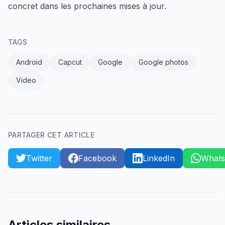
concret dans les prochaines mises à jour.
TAGS
Android
Capcut
Google
Google photos
Video
PARTAGER CET ARTICLE
Twitter
Facebook
LinkedIn
What
Articles similaires