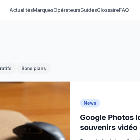
Actualités
Marques
Opérateurs
Guides
Glossaire
FAQ
atifs
Bons plans
News
Google Photos l
souvenirs vidéo