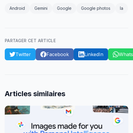
Android
Gemini
Google
Google photos
Ia
PARTAGER CET ARTICLE
Twitter
Facebook
LinkedIn
What
Articles similaires