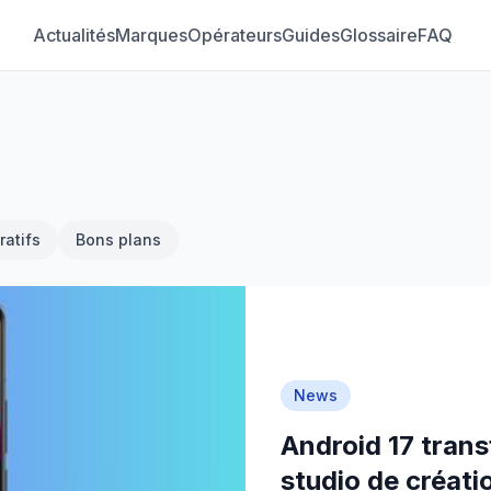
Actualités
Marques
Opérateurs
Guides
Glossaire
FAQ
atifs
Bons plans
News
Android 17 tran
studio de créati