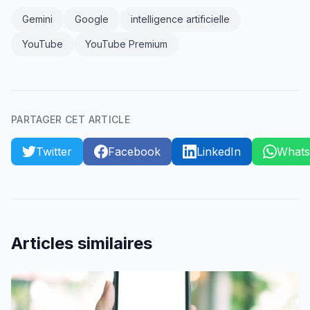
Gemini
Google
intelligence artificielle
YouTube
YouTube Premium
PARTAGER CET ARTICLE
Twitter
Facebook
LinkedIn
What
Articles similaires