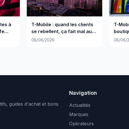
tes à
T-Mobile : quand les clients
T-Mobi
fe
se rebellent, ça fait mal au
boutiqu
portefeuille
place 
08/06/2026
08/06/
Navigation
ifs, guides d'achat et bons
Actualités
Marques
Opérateurs