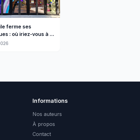
le ferme ses
es : où iriez-vous à la
?
2026
Informations
Nos auteurs
À propos
Contact