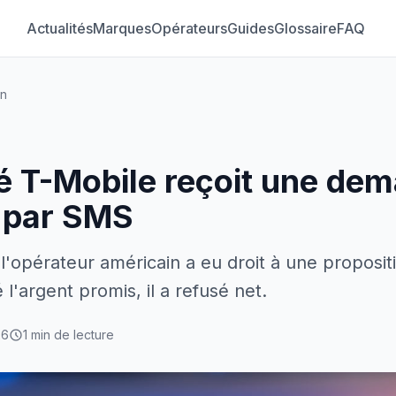
Actualités
Marques
Opérateurs
Guides
Glossaire
FAQ
on
 T-Mobile reçoit une de
 par SMS
l'opérateur américain a eu droit à une proposit
l'argent promis, il a refusé net.
26
1 min de lecture