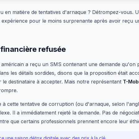
vu en matière de tentatives d'arnaque ? Détrompez-vous. 
e expérience pour le moins surprenante après avoir reçu u
financière refusée
r américain a reçu un SMS contenant une demande qu'on pe
ns les détails sordides, disons que la proposition était a
 le destinataire à accepter. Mais notre représentant
T-Mobi
rrompre.
ce à cette tentative de corruption (ou d'arnaque, selon l'ang
lexe. Il a immédiatement rejeté la demande. Pas de négociat
ntre que certains professionnels prennent encore leur éthi
e une saison détox digitale avec des prix à la clé