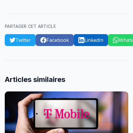
PARTAGER CET ARTICLE
Twitter
Facebook
LinkedIn
What
Articles similaires