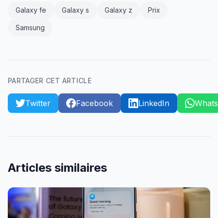
Galaxy fe
Galaxy s
Galaxy z
Prix
Samsung
PARTAGER CET ARTICLE
Twitter
Facebook
LinkedIn
What
Articles similaires