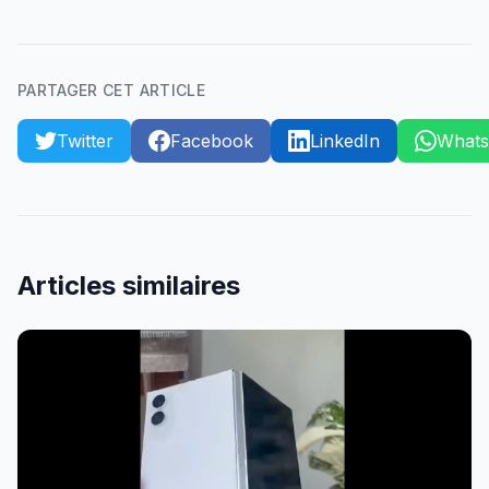
PARTAGER CET ARTICLE
Twitter
Facebook
LinkedIn
What
Articles similaires