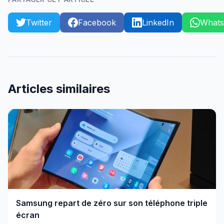
Twitter
Facebook
LinkedIn
What
Articles similaires
Samsung repart de zéro sur son téléphone triple
écran