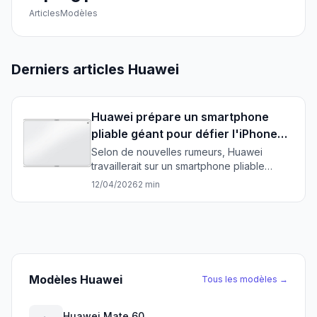
Articles
Modèles
Derniers articles Huawei
Huawei prépare un smartphone
pliable géant pour défier l'iPhone
Ultra d'Apple
Selon de nouvelles rumeurs, Huawei
travaillerait sur un smartphone pliable
révolutionnaire positionné comme
12/04/2026
2 min
concurrent direct de l'iPhone Ultra
d'Apple. Ce dispositif au format similaire à
une tablette massive marquerait une
nouvelle étape dans la guerre des
smartphones haut de gamme.
Modèles Huawei
Tous les modèles →
Huawei Mate 60