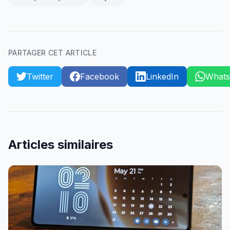
PARTAGER CET ARTICLE
Twitter
Facebook
LinkedIn
What
Articles similaires