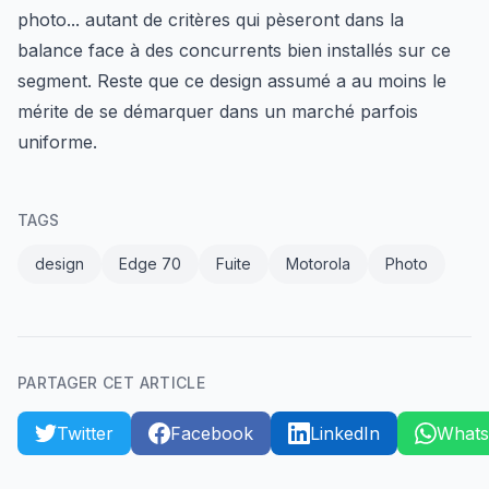
photo... autant de critères qui pèseront dans la
balance face à des concurrents bien installés sur ce
segment. Reste que ce design assumé a au moins le
mérite de se démarquer dans un marché parfois
uniforme.
TAGS
design
Edge 70
Fuite
Motorola
Photo
PARTAGER CET ARTICLE
Twitter
Facebook
LinkedIn
What