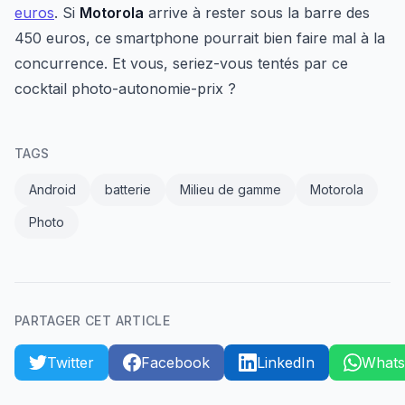
euros
. Si
Motorola
arrive à rester sous la barre des
450 euros, ce smartphone pourrait bien faire mal à la
concurrence. Et vous, seriez-vous tentés par ce
cocktail photo-autonomie-prix ?
TAGS
Android
batterie
Milieu de gamme
Motorola
Photo
PARTAGER CET ARTICLE
Twitter
Facebook
LinkedIn
What