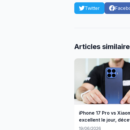
Twitter
Faceb
Articles similair
iPhone 17 Pro vs Xiaom
excellent le jour, déce
nuit
19/06/2026