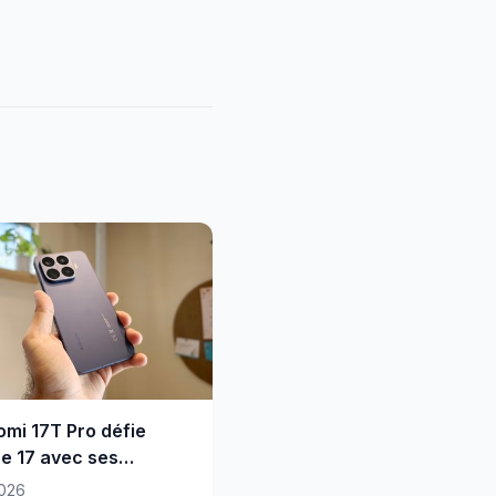
omi 17T Pro défie
ne 17 avec ses
as Leica
026