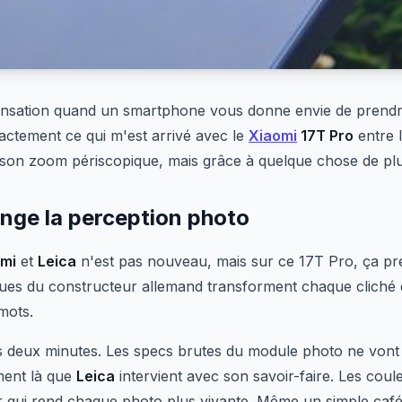
ensation quand un smartphone vous donne envie de prendre
xactement ce qui m'est arrivé avec le
Xiaomi
17T Pro
entre 
son zoom périscopique, mais grâce à quelque chose de plus
nge la perception photo
mi
et
Leica
n'est pas nouveau, mais sur ce 17T Pro, ça pr
ques du constructeur allemand transforment chaque cliché
mots.
 deux minutes. Les specs brutes du module photo ne vont 
ment là que
Leica
intervient avec son savoir-faire. Les coul
ur qui rend chaque photo plus vivante. Même un simple café