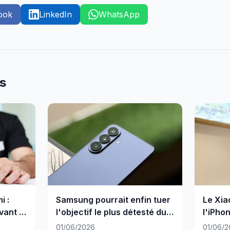
ook
LinkedIn
WhatsApp
es
i :
Samsung pourrait enfin tuer
Le Xia
vant la
l'objectif le plus détesté du
l'iPho
Galaxy Ultra
camér
01/06/2026
01/06/2