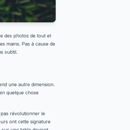
 des photos de tout et
les mains. Pas à cause de
 subtil.
end une autre dimension.
 en quelque chose
pas révolutionner le
eurs ont cette signature
 sur une table devient