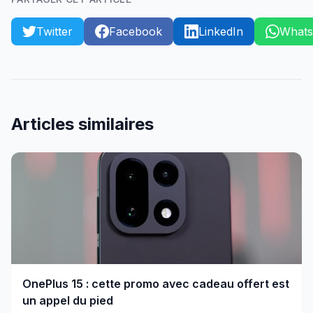
Twitter
Facebook
LinkedIn
What
Articles similaires
OnePlus 15 : cette promo avec cadeau offert est
un appel du pied