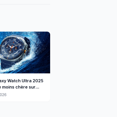
axy Watch Ultra 2025
 moins chère sur
on
2026