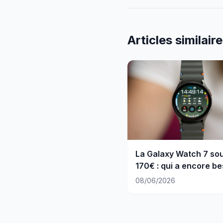
Articles similair
La Galaxy Watch 7 sou
170€ : qui a encore be
de la Watch 8 ?
08/06/2026