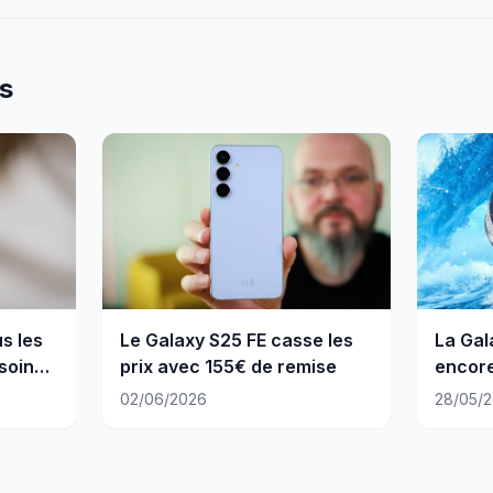
es
s les
Le Galaxy S25 FE casse les
La Gal
soin
prix avec 155€ de remise
encore
Amaz
02/06/2026
28/05/