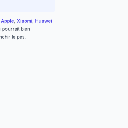
e
Apple
,
Xiaomi
,
Huawei
g pourrait bien
nchir le pas.