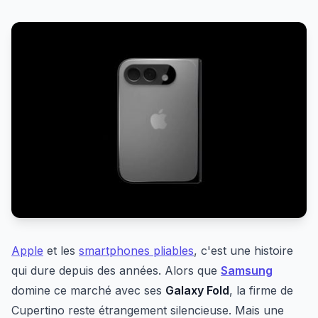
Apple
et les
smartphones pliables
, c'est une histoire
qui dure depuis des années. Alors que
Samsung
domine ce marché avec ses
Galaxy Fold
, la firme de
Cupertino reste étrangement silencieuse. Mais une