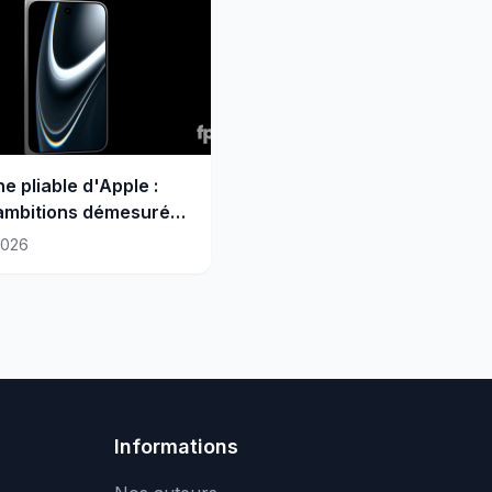
e pliable d'Apple :
ambitions démesurées
ques majeurs
2026
Informations