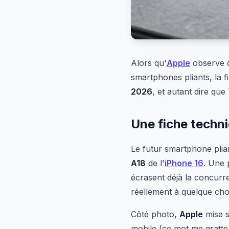
Alors qu'
Apple
observe 
smartphones pliants, la f
2026
, et autant dire qu
Une fiche techni
Le futur smartphone plia
A18
de l'
iPhone 16
. Une 
écrasent déjà la concurre
réellement à quelque cho
Côté photo,
Apple
mise s
mobile (ce mot me gratte 