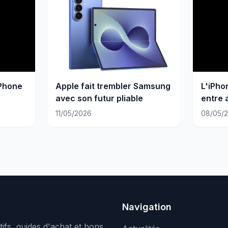
iPhone
Apple fait trembler Samsung
L'iPhon
avec son futur pliable
entre 
et ris
11/05/2026
08/05/
Navigation
ifs, guides d'achat et bons