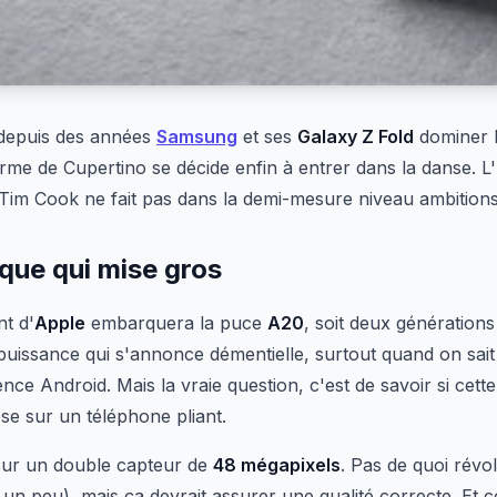
depuis des années
Samsung
et ses
Galaxy Z Fold
dominer 
irme de Cupertino se décide enfin à entrer dans la danse. L'
e Tim Cook ne fait pas dans la demi-mesure niveau ambitions
que qui mise gros
nt d'
Apple
embarquera la puce
A20
, soit deux générations
puissance qui s'annonce démentielle, surtout quand on sai
nce Android. Mais la vraie question, c'est de savoir si cett
se sur un téléphone pliant.
ur un double capteur de
48 mégapixels
. Pas de quoi révo
un peu), mais ça devrait assurer une qualité correcte. Et 