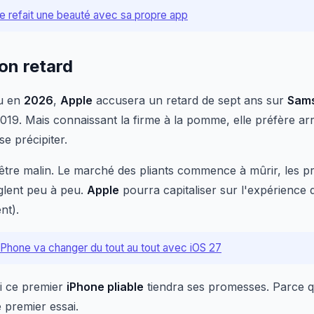
 se refait une beauté avec sa propre app
on retard
u en
2026
,
Apple
accusera un retard de sept ans sur
Sam
019. Mais connaissant la firme à la pomme, elle préfère ar
se précipiter.
être malin. Le marché des pliants commence à mûrir, les 
èglent peu à peu.
Apple
pourra capitaliser sur l'expérience 
nt).
iPhone va changer du tout au tout avec iOS 27
si ce premier
iPhone pliable
tiendra ses promesses. Parce qu'à
 premier essai.