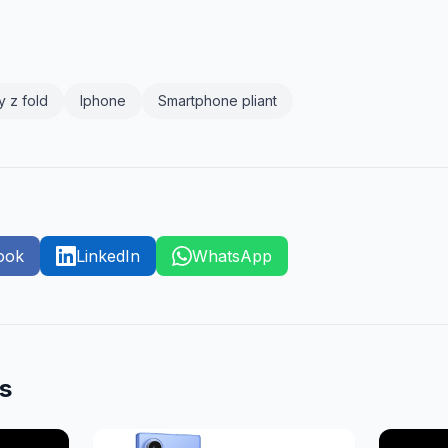
y z fold
Iphone
Smartphone pliant
ook
LinkedIn
WhatsApp
es