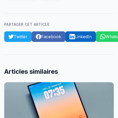
PARTAGER CET ARTICLE
Twitter
Facebook
LinkedIn
What
Articles similaires