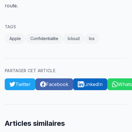
route.
TAGS
Apple
Confidentialite
Icloud
Ios
PARTAGER CET ARTICLE
Twitter
Facebook
LinkedIn
What
Articles similaires