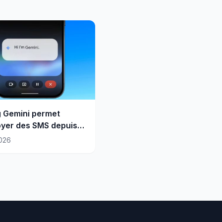
 Gemini permet
yer des SMS depuis
roid verrouillé
026