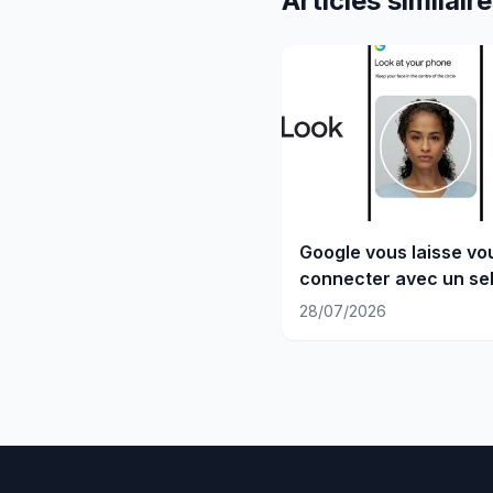
Articles similair
Google vous laisse vo
connecter avec un sel
vidéo
28/07/2026