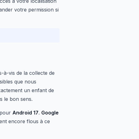
ccès à votre localisation
ander votre permission si
s-à-vis de la collecte de
nsibles que nous
xactement un enfant de
s le bon sens.
s pour
Android 17
.
Google
tent encore flous à ce