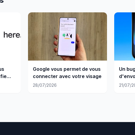
es
us
Google vous permet de vous
Un bug
fie
connecter avec votre visage
d'envo
un And
28/07/2026
21/07/2