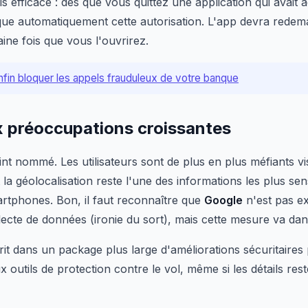
s efficace : dès que vous quittez une application qui avait a
que automatiquement cette autorisation. L'app devra redem
aine fois que vous l'ouvrirez.
nfin bloquer les appels frauduleux de votre banque
 préoccupations croissantes
point nommé. Les utilisateurs sont de plus en plus méfiants vi
t la géolocalisation reste l'une des informations les plus se
rtphones. Bon, il faut reconnaître que
Google
n'est pas e
ecte de données (ironie du sort), mais cette mesure va dan
rit dans un package plus large d'améliorations sécuritaire
outils de protection contre le vol, même si les détails res