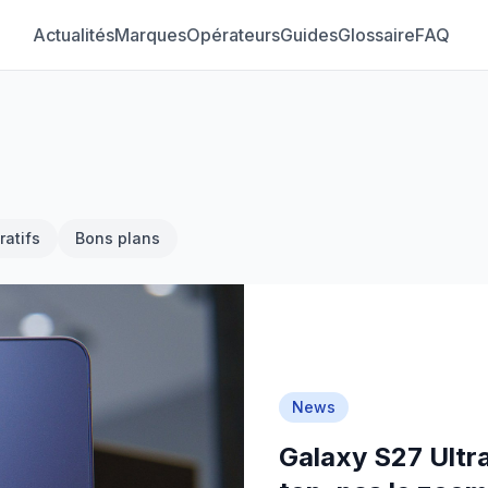
Actualités
Marques
Opérateurs
Guides
Glossaire
FAQ
atifs
Bons plans
News
Galaxy S27 Ultra