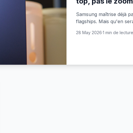
top, pas le zoom
Samsung maîtrise déjà par
flagships. Mais qu'en ser
28 May 2026
·
1 min de lectur