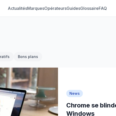
Actualités
Marques
Opérateurs
Guides
Glossaire
FAQ
atifs
Bons plans
News
Chrome se blinde
Windows