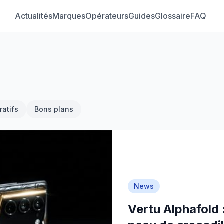
Actualités
Marques
Opérateurs
Guides
Glossaire
FAQ
atifs
Bons plans
News
Vertu Alphafold 