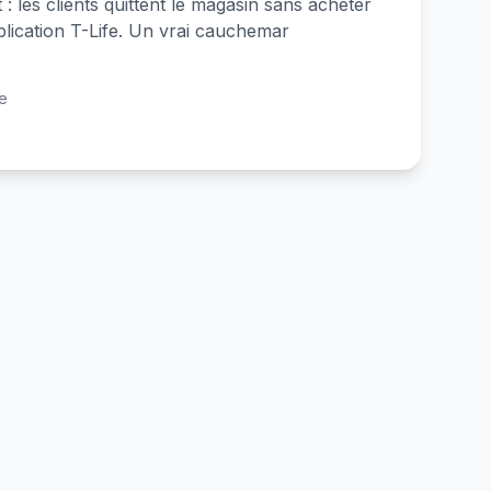
 les clients quittent le magasin sans acheter
plication T-Life. Un vrai cauchemar
re