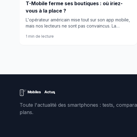
T-Mobile ferme ses boutiques : où iriez-
vous à la place ?
L'opérateur américain mise tout sur son app mobile,
mais nos lecteurs ne sont pas convaincus. La
plupart préfèrent encore le contact humain pour
1 min de lecture
leurs achats tech.
Toute l'actualité des smartphones : tests, comparat
plans.